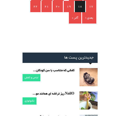
22
21
20
19
18
17
بعدی ›
آخر »
جدیدترین پست ها
کفشی که متناسب با سن کودکان...
لباس و کفش
NailO ریز تراشه ای همانند مو...
تکنولوژی