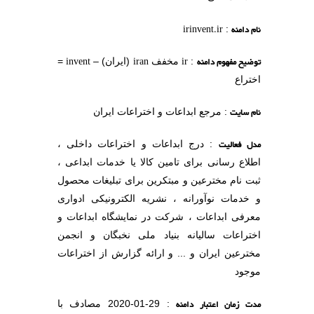
نام دامنه
irinvent.ir
:
توضیح مفهوم دامنه
ir
iran
invent
:
مخفف
(ایران) –
=
اختراع
نام سایت
: مرجع ابداعات و اختراعات ایران
مدل فعالیت
: درج ابداعات و اختراعات داخلی ،
اطلاع رسانی برای تامین کالا یا خدمات ابداعی ،
ثبت نام مخترعین و مبتکرین برای تبلیغات محصول
و خدمات نوآورانه ، نشریه الکترونیکی ادواری
معرفی ابداعات ، شرکت در نمایشگاه ابداعات و
اختراعات سالیانه بنیاد ملی نخبگان و انجمن
مخترعین ایران و ... و ارائه گزارش از اختراعات
موجود
مدت زمان اعتبار دامنه
: 29-01-2020 مصادف با