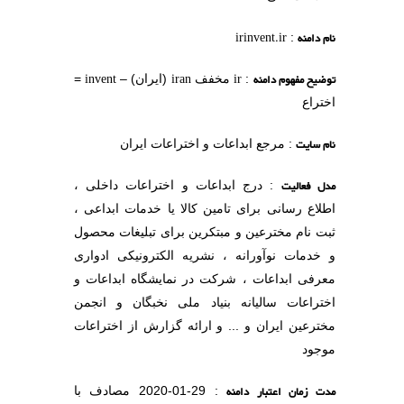
نام دامنه
irinvent.ir
:
توضیح مفهوم دامنه
ir
iran
invent
:
مخفف
(ایران) –
=
اختراع
نام سایت
: مرجع ابداعات و اختراعات ایران
مدل فعالیت
: درج ابداعات و اختراعات داخلی ،
اطلاع رسانی برای تامین کالا یا خدمات ابداعی ،
ثبت نام مخترعین و مبتکرین برای تبلیغات محصول
و خدمات نوآورانه ، نشریه الکترونیکی ادواری
معرفی ابداعات ، شرکت در نمایشگاه ابداعات و
اختراعات سالیانه بنیاد ملی نخبگان و انجمن
مخترعین ایران و ... و ارائه گزارش از اختراعات
موجود
مدت زمان اعتبار دامنه
: 29-01-2020 مصادف با