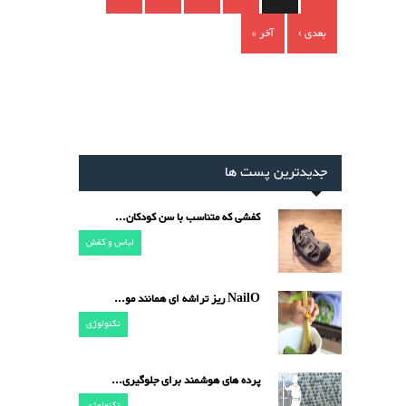
بعدی ›
آخر »
جدیدترین پست ها
کفشی که متناسب با سن کودکان...
لباس و کفش
NailO ریز تراشه ای همانند مو...
تکنولوژی
پرده های هوشمند برای جلوگیری...
تکنولوژی