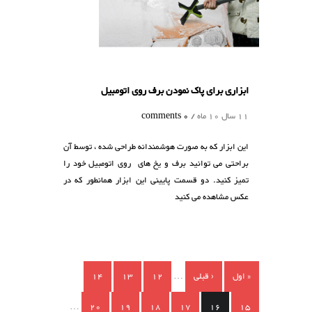
ابزاری برای پاک نمودن برف روی اتومبیل
11 سال 10 ماه /
0 comments
این ابزار که به صورت هوشمندانه طراحی شده ، توسط آن
براحتی می توانید برف و یخ های روی اتومبیل خود را
تمیز کنید. دو قسمت پایینی این ابزار همانطور که در
عکس مشاهده می کنید
صفحه‌ها
« اول
‹ قبلی
…
12
13
14
…
20
19
18
17
16
15