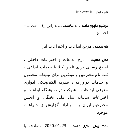
نام دامنه
irinvent.ir
:
توضیح مفهوم دامنه
ir
iran
invent
:
مخفف
(ایران) –
=
اختراع
نام سایت
: مرجع ابداعات و اختراعات ایران
مدل فعالیت
: درج ابداعات و اختراعات داخلی ،
اطلاع رسانی برای تامین کالا یا خدمات ابداعی ،
ثبت نام مخترعین و مبتکرین برای تبلیغات محصول
و خدمات نوآورانه ، نشریه الکترونیکی ادواری
معرفی ابداعات ، شرکت در نمایشگاه ابداعات و
اختراعات سالیانه بنیاد ملی نخبگان و انجمن
مخترعین ایران و ... و ارائه گزارش از اختراعات
موجود
مدت زمان اعتبار دامنه
: 29-01-2020 مصادف با