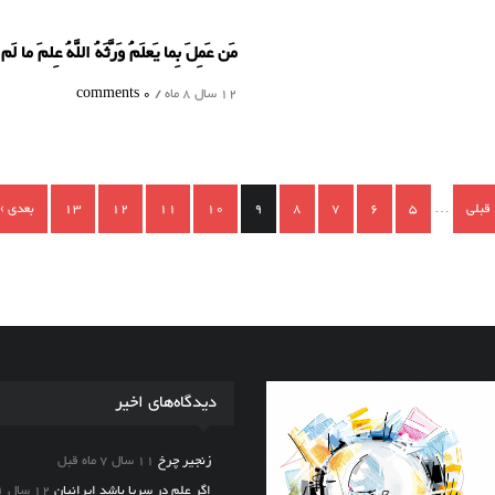
مَن عَمِلَ بِما يَعلَمُ وَرَّثَهُ اللَّهُ عِلمَ ما لَم
12 سال 8 ماه /
0 comments
 قبلی
…
5
6
7
8
9
10
11
12
13
بعدی ›
دیدگاه‌های اخیر
زنجیر چرخ
11 سال 7 ماه قبل
اگر علم در سریا باشد ایرانیان
12 سال ۱ ماه قبل