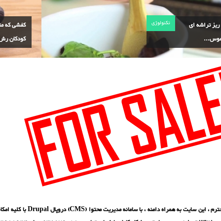
تکنولوژی
Nail ریز تراشه ای
کفشی که مت
موس...
کودکان رش.
بازدید کننده محترم ، این