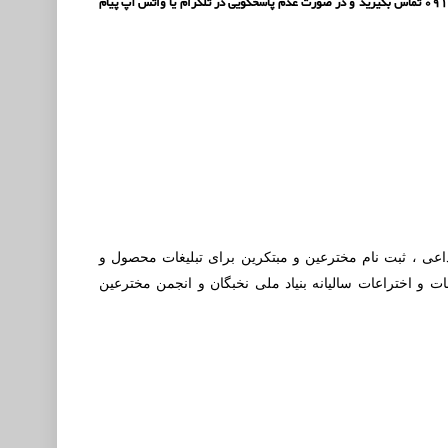
دارید برای نقل و انتقالات دامنه و وب سایت به شکل کامل با شماره تماس 09388760510 یا 09126116240 تماس بگیرید و در صورت عدم پاسخگویی در تلگرام یا واتس آپ پیام
بداعی ، ثبت نام مخترعین و مبتکرین برای تبلیغات محصول و
ت و اختراعات سالیانه بنیاد ملی نخبگان و انجمن مخترعین