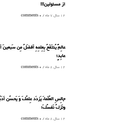
از مسئولین!!!
12 سال 7 ماه /
0 comments
عالِمٌ یُنتَفَعُ بِعِلمِهِ اَفضَلُ مِن سَبعینَ اَ
عابِدٍ؛
12 سال 8 ماه /
0 comments
جالِسِ العُلَماءَ يَزدَد عِلمُكَ وَ يَحسُن اَدَب
وتَزكُ نَفسُكَ؛
12 سال 8 ماه /
0 comments