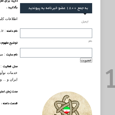
به جمع 1800 عضو خبرنامه به پیوندید
بگذارید .
اطلاعات کلی
ایمیل
نام دامنه
.ir
:
نام
توضیح مفهوم د
نام سایت
: مر
مدل فعالیت
: 
خدمات نوآور
ایران و ... 
مدت زمان اعتبا
قدمت دامنه
: 8 سال (زمان ثبت اولیه :