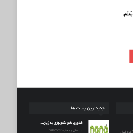
 يَعلَم.
جدیدترین پست ها
فناوری نانو تکنولوژی به زبان...
11 سال 7 ماه / 0 comment