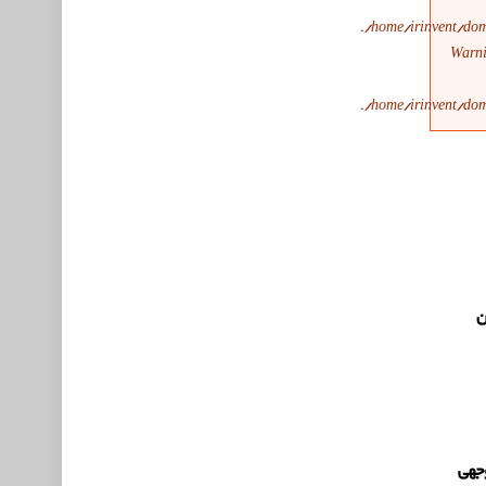
/home/irinvent/dom
Warn
/home/irinvent/dom
ن
وجهی