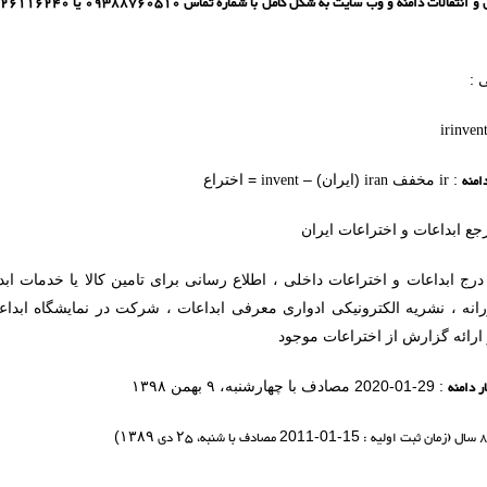
 :
irinvent
امنه
ir
iran
invent
:
مخفف
(ایران) –
= اختراع
جع ابداعات و اختراعات ایران
درج ابداعات و اختراعات داخلی ، اطلاع رسانی برای تامین کالا یا خدمات ا
انه ، نشریه الکترونیکی ادواری معرفی ابداعات ، شرکت در نمایشگاه ابداعا
و ارائه گزارش از اختراعات موجود
ر دامنه
: 29-01-2020 مصادف با چهارشنبه، ۹ بهمن ۱۳۹۸
مصادف با شنبه،
۲۵
دی
۱۳۸۹
)
2011-01-15