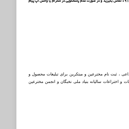
دارید برای نقل و انتقالات دامنه و وب سایت به شکل کامل با شماره تماس 09388760510 یا 09126116240 تماس بگیرید و در صورت عدم پاسخگویی در تلگرام یا واتس آپ پیام
بداعی ، ثبت نام مخترعین و مبتکرین برای تبلیغات محصول و
ت و اختراعات سالیانه بنیاد ملی نخبگان و انجمن مخترعین