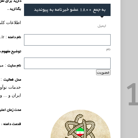
به جمع 1800 عضو خبرنامه به پیوندید
بگذارید .
اطلاعات کلی
ایمیل
نام دامنه
.ir
:
نام
توضیح مفهوم د
نام سایت
: مر
مدل فعالیت
: 
خدمات نوآور
ایران و ... 
مدت زمان اعتبا
قدمت دامنه
: 8 سال (زمان ثبت اولیه :