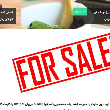
تکنولوژی
Nail ریز تراشه ای
کفشی که مت
موس...
کودکان رش.
بازدید کننده محترم ، این