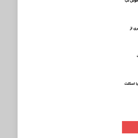
ند موس لب
ری از
با اسکلت