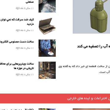
صنعتی
11 سال 6 ماه
ago
كيف ضد سرقت كه نمي توان آ
دزديد
11 سال 6 ماه
ago
ساخت دست مصنوعی الکترون
 آب را تصفیه می کند
11 سال 8 ماه
ago
ساخت ویترین‌هایی برای محافظ
 از ساخت قمقمه ای خبر داد که به گفته وی
تاریخی در موزه ها
 آب است.
11 سال 8 ماه
ago
 اختراعات و ایده های خارجی