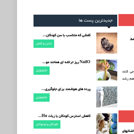
جدیدترین پست ها
کفشی که متناسب با سن کودکان...
د
لباس و کفش
NailO ریز تراشه ای همانند مو...
تکنولوژی
ی کنند
 هم رشد
پرده های هوشمند برای جلوگیری...
تکنولوژی
کاهش استرس کودکان با ربات Hu...
کودکان و نوجوانان
ضلابهای