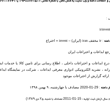
 :
irinvent
امنه
ir
iran
invent
:
مخفف
(ایران) –
= اختراع
جع ابداعات و اختراعات ایران
درج ابداعات و اختراعات داخلی ، اطلاع رسانی برای تامین کالا یا خدمات ا
انه ، نشریه الکترونیکی ادواری معرفی ابداعات ، شرکت در نمایشگاه ابداعا
و ارائه گزارش از اختراعات موجود
ر دامنه
: 29-01-2020 مصادف با چهارشنبه، ۹ بهمن ۱۳۹۸
مصادف با شنبه،
۲۵
دی
۱۳۸۹
)
2011-01-15