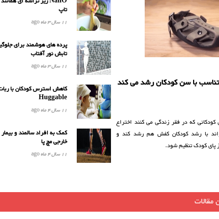
NailO ریز تراشه ای همان
تاپ
11 سال 3 ماه
ago
پرده های هوشمند برای جلوگی
تابش نور آفتاب
11 سال 3 ماه
ago
ناسب با سن کودکان رشد می کند
کاهش استرس کودکان با ربات
Huggable
11 سال 4 ماه
ago
کودکانی که در فقر زندگی می کنند اختراع
کمک به افراد سالمند و بیمار 
ند با رشد کودکان کفش هم رشد کند و
خارجی مچ پا
 پای کودک تنظیم شود.
11 سال 4 ماه
ago
 مقالات