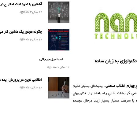
آشنایی با نحوه ثبت اختراع در
11 سال 7 ماه
ago
چگونه موتور یک ماشین کار می
11 سال 7 ماه
ago
اسماعیل جرجانی
 تکنولوژی به زبان ساده
11 سال 7 ماه
ago
انقلابی نوین در پرورش ایده ه
ج
چهارم انقلاب صنعتي
، پديده‌اي بسیار عظيم
11 سال 8 ماه
ago
مي گرايشات علمي راه يافته واز فناوريهاي
با سرعت بسیار بسیار زیاد درحال توسعه