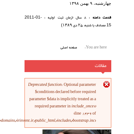
به، ۹ بهمن ۱۳۹۸
ت دامنه
: 8 سال (زمان ثبت اولیه :
2011-01-
مصادف با شنبه،
۲۵
دی
۱۳۸۹
)
You are here
صفحه اصلی
مقالات
پیغام خطا
Deprecated function
: Optional parameter
$conditions declared before required
parameter $data is implicitly treated as a
required parameter in
include_once()
(line
1439
of
/home/irinvent/domains/irinvent.ir/public_html/includes/bootstrap.inc
).