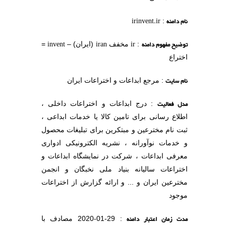
دامنه
irinvent.ir
:
یح مفهوم دامنه
ir
iran
invent
:
مخفف
(ایران) –
=
راع
 سایت
: مرجع ابداعات و اختراعات ایران
 فعالیت
: درج ابداعات و اختراعات داخلی ،
اع رسانی برای تامین کالا یا خدمات ابداعی ،
 نام مخترعین و مبتکرین برای تبلیغات محصول
دمات نوآورانه ، نشریه الکترونیکی ادواری
فی ابداعات ، شرکت در نمایشگاه ابداعات و
راعات سالیانه بنیاد ملی نخبگان و انجمن
رعین ایران و ... و ارائه گزارش از اختراعات
ود
 زمان اعتبار دامنه
: 29-01-2020 مصادف با