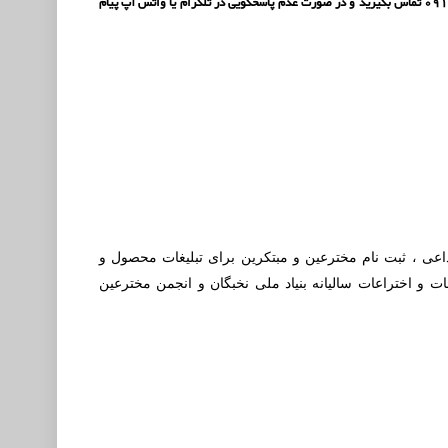
دارید برای نقل و انتقالات دامنه و وب سایت به شکل کامل با شماره تماس 09388760510 یا 09126116240 تماس بگیرید و در صورت عدم پاسخگویی در تلگرام یا واتس آپ پیام
بداعی ، ثبت نام مخترعین و مبتکرین برای تبلیغات محصول و
ت و اختراعات سالیانه بنیاد ملی نخبگان و انجمن مخترعین