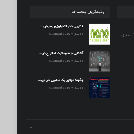
جدیدترین پست ها
فناوری نانو تکنولوژی به زبان...
11 سال 7 ماه / 0 comment
آشنایی با نحوه ثبت اختراع در...
11 سال 7 ماه / 0 comment
چگونه موتور یک ماشین کار می...
11 سال 7 ماه / 0 comment