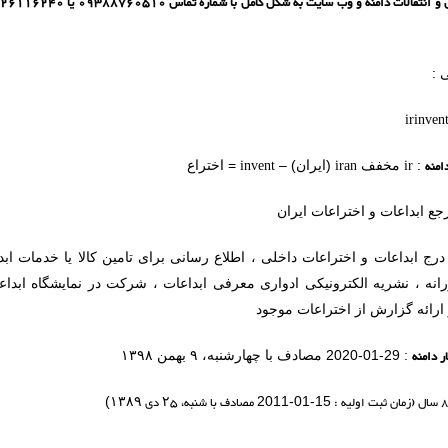
 :
irinvent
امنه
ir
iran
invent
:
مخفف
(ایران) –
= اختراع
جع ابداعات و اختراعات ایران
درج ابداعات و اختراعات داخلی ، اطلاع رسانی برای تامین کالا یا خدمات ا
انه ، نشریه الکترونیکی ادواری معرفی ابداعات ، شرکت در نمایشگاه ابداعا
و ارائه گزارش از اختراعات موجود
ر دامنه
: 29-01-2020 مصادف با چهارشنبه، ۹ بهمن ۱۳۹۸
مصادف با شنبه،
۲۵
دی
۱۳۸۹
)
2011-01-15