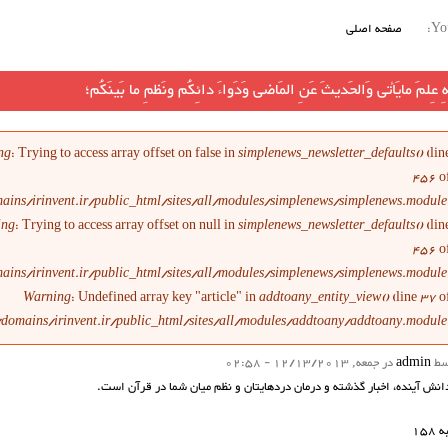
You
صفحه اصلی
يهِ عِلمَ مايَأتى وَالحَديثَ عَنِ المَاضى وَدَواءَ دائِكُم ونَظمِ ما بَينَكُم؛
ام خطا
ng
: Trying to access array offset on false in
simplenews_newsletter_defaults()
(lin
456
o
ains/irinvent.ir/public_html/sites/all/modules/simplenews/simplenews.module
ing
: Trying to access array offset on null in
simplenews_newsletter_defaults()
(lin
456
o
ains/irinvent.ir/public_html/sites/all/modules/simplenews/simplenews.module
Warning
: Undefined array key "article" in
addtoany_entity_view()
(line
37
o
/domains/irinvent.ir/public_html/sites/all/modules/addtoany/addtoany.module
سط
admin
در جمعه, 12/13/2013 - 02:58
دانش آينده، اخبار گذشته و درمان دردهايتان و نظم ميان شما در قرآن است.
158