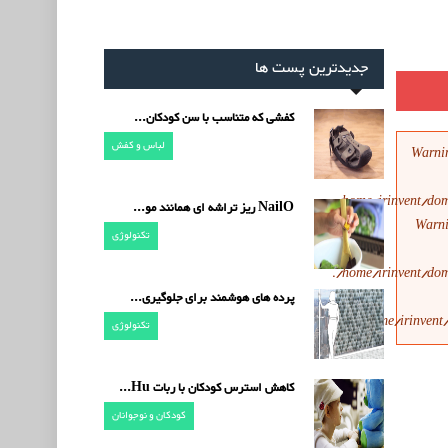
جدیدترین پست ها
کفشی که متناسب با سن کودکان...
لباس و کفش
Warni
/home/irinvent/dom
NailO ریز تراشه ای همانند مو...
Warn
تکنولوژی
/home/irinvent/dom
پرده های هوشمند برای جلوگیری...
/home/irinvent
تکنولوژی
کاهش استرس کودکان با ربات Hu...
کودکان و نوجوانان