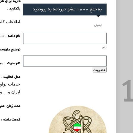
به جمع 1800 عضو خبرنامه به پیوندید
بگذارید .
اطلاعات کلی
ایمیل
نام دامنه
.ir
:
نام
توضیح مفهوم د
نام سایت
: مر
مدل فعالیت
: 
خدمات نوآور
ایران و ... 
مدت زمان اعتبا
قدمت دامنه
: 8 سال (زمان ثبت اولیه :