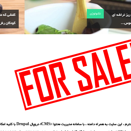
تکنولوژی
Nail ریز تراشه ای
کفشی که مت
موس...
کودکان رش.
بازدید کننده محترم ، این