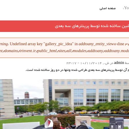
You
صفحه اصلی
شین ساخته شده توسط پرینترهای سه بعدی
ام خطا
rning
: Undefined array key "gallery_pic_idea" in
addtoany_entity_view()
(line
3
nt/domains/irinvent.ir/public_html/sites/all/modules/addtoany/addtoany.mod
سط
admin
در ش., 10/11/2014 - 23:17
م آن توسط پرینترهای سه بعدی طراحی شده وتنها در دو روز ساخته شده است.