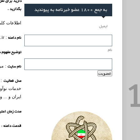
به جمع 1800 عضو خبرنامه به پیوندید
بگذارید .
اطلاعات کلی
ایمیل
نام دامنه
.ir
:
نام
توضیح مفهوم د
نام سایت
: مر
مدل فعالیت
: 
خدمات نوآور
ایران و ... 
مدت زمان اعتبا
قدمت دامنه
: 8 سال (زمان ثبت اولیه :