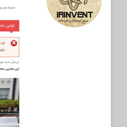
 are here:
اولین ما
پیغ
7
of
ule
).
ارسال شده تو
این ماشین تما