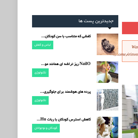
جدیدترین پست ها
کفشی که متناسب با سن کودکان...
لباس و کفش
Wa
/home/irinve
NailO ریز تراشه ای همانند مو...
تکنولوژی
پرده های هوشمند برای جلوگیری...
تکنولوژی
کاهش استرس کودکان با ربات Hu...
کودکان و نوجوانان