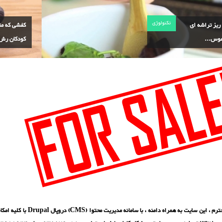
تکنولوژی
Nail ریز تراشه ای
کفشی که مت
موس...
کودکان رش.
بازدید کننده محترم ، این