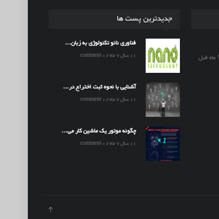
جدیدترین پست ها
فناوری نانو تکنولوژی به زبان...
11 سال 7 ماه / 0 comment
آشنایی با نحوه ثبت اختراع در...
11 سال 7 ماه / 0 comment
چگونه موتور یک ماشین کار می...
11 سال 7 ماه / 0 comment