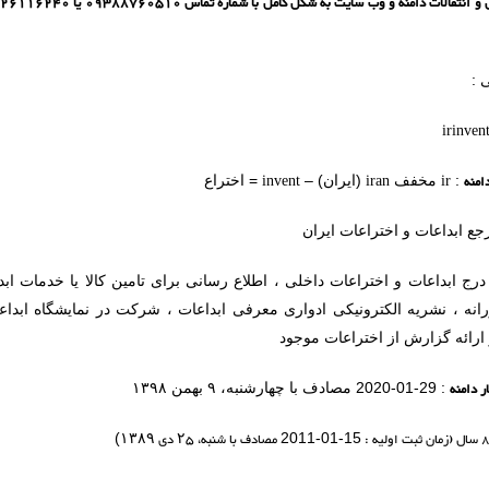
 :
irinvent
امنه
ir
iran
invent
:
مخفف
(ایران) –
= اختراع
جع ابداعات و اختراعات ایران
درج ابداعات و اختراعات داخلی ، اطلاع رسانی برای تامین کالا یا خدمات ا
انه ، نشریه الکترونیکی ادواری معرفی ابداعات ، شرکت در نمایشگاه ابداعا
و ارائه گزارش از اختراعات موجود
ر دامنه
: 29-01-2020 مصادف با چهارشنبه، ۹ بهمن ۱۳۹۸
مصادف با شنبه،
۲۵
دی
۱۳۸۹
)
2011-01-15