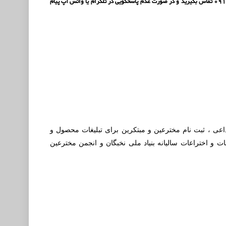
دارید برای نقل و انتقالات دامنه و وب سایت به شکل کامل با شماره تماس 09388760510 یا 09126116240 تماس بگیرید و در صورت عدم پاسخگویی در تلگرام یا واتس آپ پیام
بداعی ، ثبت نام مخترعین و مبتکرین برای تبلیغات محصول و
ت و اختراعات سالیانه بنیاد ملی نخبگان و انجمن مخترعین