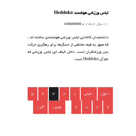
باس ورزشی هوشمند Heddoko
1 سال 6 ماه /
0 comments
انشمندان کانادایی لباس ورزشی هوشمندی ساخته اند ،
ه مجهز به طیف مختلفی از حسگرها برای رهگیری حرکت
دن ورزشکاران است. داخل الیاف این لباس ورزشی که
ام آن Heddoko است.
حه‌ها
 اول
‹ قبلی
1
2
3
4
5
7
8
9
…
بعدی ›
آخر »