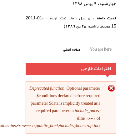
به، ۹ بهمن ۱۳۹۸
ت دامنه
: 8 سال (زمان ثبت اولیه :
2011-01-
مصادف با شنبه،
۲۵
دی
۱۳۸۹
)
You are here
صفحه اصلی
اختراعات خارجی
پیغام خطا
Deprecated function
: Optional parameter
$conditions declared before required
parameter $data is implicitly treated as a
required parameter in
include_once()
(line
1439
of
/home/irinvent/domains/irinvent.ir/public_html/includes/bootstrap.inc
).