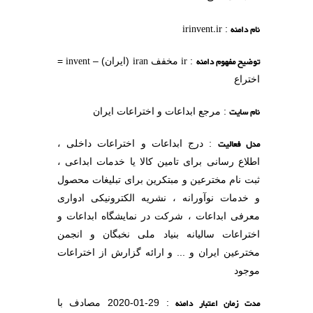
دامنه
irinvent.ir
:
یح مفهوم دامنه
ir
iran
invent
:
مخفف
(ایران) –
=
راع
 سایت
: مرجع ابداعات و اختراعات ایران
 فعالیت
: درج ابداعات و اختراعات داخلی ،
اع رسانی برای تامین کالا یا خدمات ابداعی ،
 نام مخترعین و مبتکرین برای تبلیغات محصول
دمات نوآورانه ، نشریه الکترونیکی ادواری
فی ابداعات ، شرکت در نمایشگاه ابداعات و
راعات سالیانه بنیاد ملی نخبگان و انجمن
رعین ایران و ... و ارائه گزارش از اختراعات
ود
 زمان اعتبار دامنه
: 29-01-2020 مصادف با