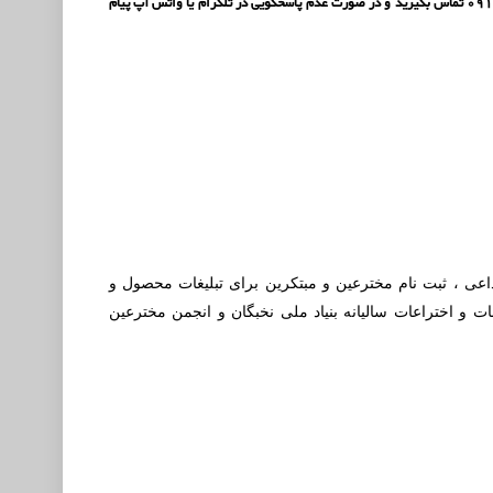
دارید برای نقل و انتقالات دامنه و وب سایت به شکل کامل با شماره تماس 09388760510 یا 09126116240 تماس بگیرید و در صورت عدم پاسخگویی در تلگرام یا واتس آپ پیام
بداعی ، ثبت نام مخترعین و مبتکرین برای تبلیغات محصول و
ت و اختراعات سالیانه بنیاد ملی نخبگان و انجمن مخترعین