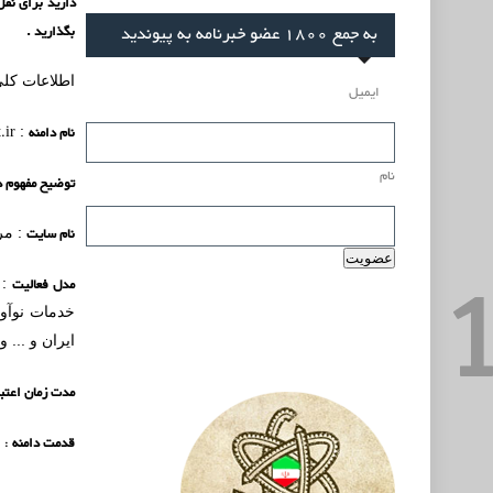
به جمع 1800 عضو خبرنامه به پیوندید
بگذارید .
اطلاعات کلی
ایمیل
نام دامنه
.ir
:
نام
توضیح مفهوم د
نام سایت
: مر
مدل فعالیت
: 
خدمات نوآور
ایران و ... 
مدت زمان اعتبا
قدمت دامنه
: 8 سال (زمان ثبت اولیه :