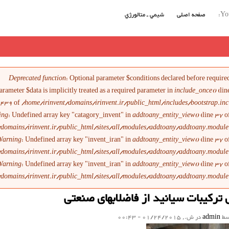
You
صفحه اصلی
شيمي ـ متالورژي
ام خطا
Deprecated function
: Optional parameter $conditions declared before require
arameter $data is implicitly treated as a required parameter in
include_once()
(lin
1439
of
/home/irinvent/domains/irinvent.ir/public_html/includes/bootstrap.inc
ing
: Undefined array key "catagory_invent" in
addtoany_entity_view()
(line
37
o
/domains/irinvent.ir/public_html/sites/all/modules/addtoany/addtoany.module
Warning
: Undefined array key "invent_iran" in
addtoany_entity_view()
(line
37
o
/domains/irinvent.ir/public_html/sites/all/modules/addtoany/addtoany.module
Warning
: Undefined array key "invent_iran" in
addtoany_entity_view()
(line
37
o
/domains/irinvent.ir/public_html/sites/all/modules/addtoany/addtoany.module
ترکیبات سیانید از فاضلابهای صنعتی
سط
admin
در ش., 01/24/2015 - 00:43