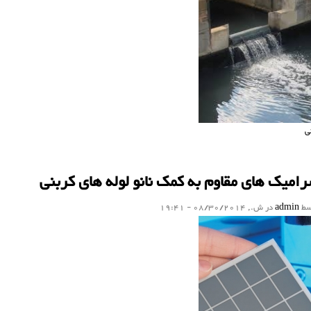
ی
 حذف‌ کل ترکیبات سیانید از فاضلابهای صنعتی
میک های مقاوم به کمک نانو لوله های کربنی
سط
admin
در ش., 08/30/2014 - 19:41