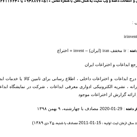
 :
irinvent
امنه
ir
iran
invent
:
مخفف
(ایران) –
= اختراع
جع ابداعات و اختراعات ایران
درج ابداعات و اختراعات داخلی ، اطلاع رسانی برای تامین کالا یا خدمات ا
انه ، نشریه الکترونیکی ادواری معرفی ابداعات ، شرکت در نمایشگاه ابداعا
و ارائه گزارش از اختراعات موجود
ر دامنه
: 29-01-2020 مصادف با چهارشنبه، ۹ بهمن ۱۳۹۸
مصادف با شنبه،
۲۵
دی
۱۳۸۹
)
2011-01-15