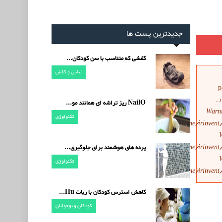
جدیدترین پست ها
کفشی که متناسب با سن کودکان...
لباس و کفش
p
NailO ریز تراشه ای همانند مو...
Warn
تکنولوژی
/home/irinvent
/home/irinvent
پرده های هوشمند برای جلوگیری...
تکنولوژی
/home/irinvent
کاهش استرس کودکان با ربات Hu...
کودکان و نوجوانان