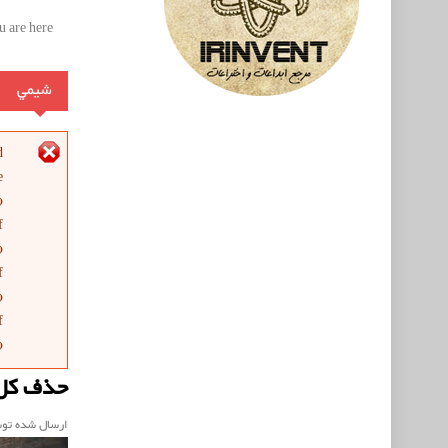
 are here:
شيمي
پیغ
d
e
).
f
).
f
).
f
).
حذف‌ کل 
ارسال شده تو