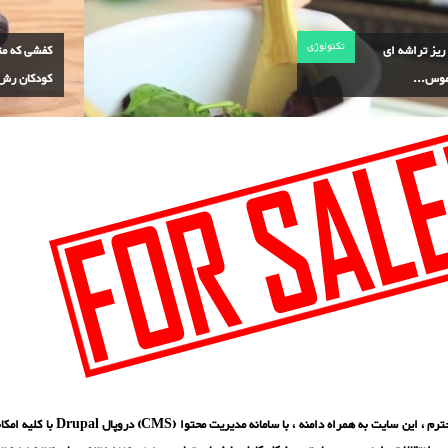
تکنولوژی
Nail ریز تراشه ای
کفشی که مت
موس...
کودکان رش.
بازدید کننده محترم ، این